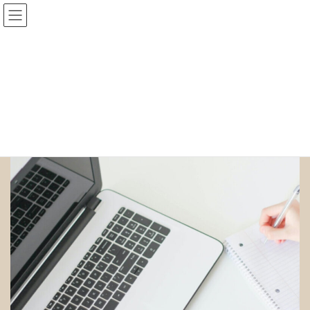
コ
ナ
Performance up Coaching
ン
ビ
テ
ゲ
ン
ー
SERVICES
ツ
シ
へ
ョ
ス
ン
HOME
SERVICES
キ
に
ッ
移
プ
動