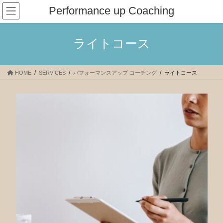
コ
ナ
Performance up Coaching
ン
ビ
テ
ゲ
ン
ー
ライトコース
ツ
シ
へ
ョ
ス
ン
HOME
SERVICES
パフォーマンスアップ コーチング
ライトコース
キ
に
ッ
移
プ
動